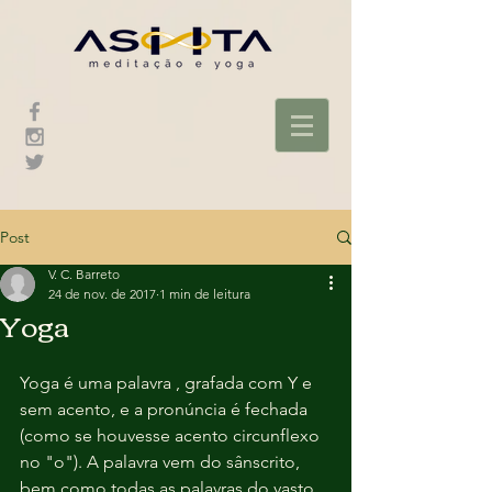
Post
V. C. Barreto
24 de nov. de 2017
1 min de leitura
Yoga
Yoga é uma palavra , grafada com Y e 
sem acento, e a pronúncia é fechada 
(como se houvesse acento circunflexo 
no "o"). A palavra vem do sânscrito, 
bem como todas as palavras do vasto 